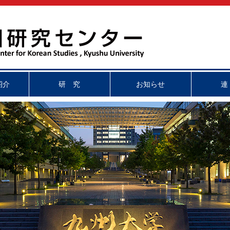
紹介
研 究
お知らせ
連