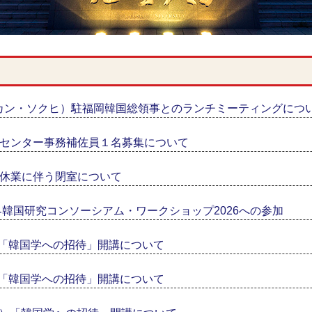
カン・ソクヒ）駐福岡韓国総領事とのランチミーティングにつ
センター事務補佐員１名募集について
休業に伴う閉室について
世界韓国研究コンソーシアム・ワークショップ2026への参加
）「韓国学への招待」開講について
）「韓国学への招待」開講について